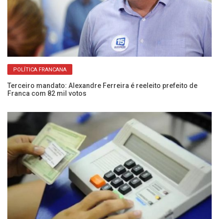
POLÍTICA FRANCANA
Terceiro mandato: Alexandre Ferreira é reeleito prefeito de
Co
Franca com 82 mil votos
po