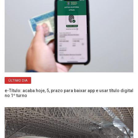
ÚLTIMO DIA
e-Título: acaba hoje, 5, prazo para baixar app e usar título digital
no
no 1º turno
El
Ho