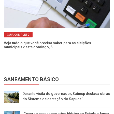
GUIA COMPLETO
Es
co
Veja tudo o que você precisa saber para as eleições
municipais deste domingo, 6
SANEAMENTO BÁSICO
Durante visita do governador, Sabesp destaca obras
do Sistema de captação do Sapucaí
Governo reconhece crise hídrica no Estado e lança