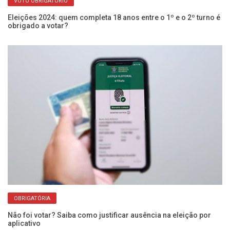
VOTO OBRIGATÓRIO
Eleições 2024: quem completa 18 anos entre o 1º e o 2º turno é
obrigado a votar?
Ca
ca
OBRIGATÓRIA
Não foi votar? Saiba como justificar ausência na eleição por
as
aplicativo
At