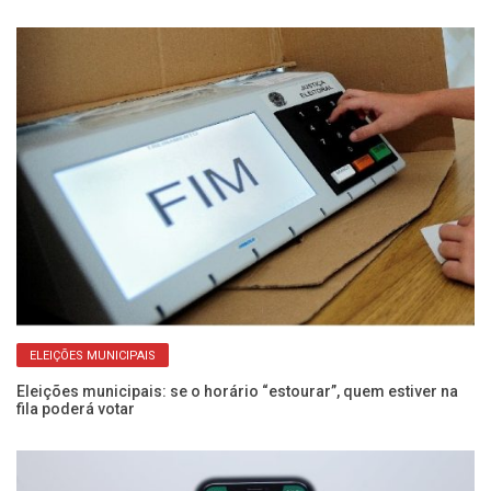
el
ELEIÇÕES MUNICIPAIS
Eleições municipais: se o horário “estourar”, quem estiver na
fila poderá votar
Vo
lo