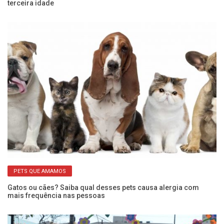
terceira idade
de
PETS QUE AMAMOS
Gatos ou cães? Saiba qual desses pets causa alergia com
Ap
mais frequência nas pessoas
ca