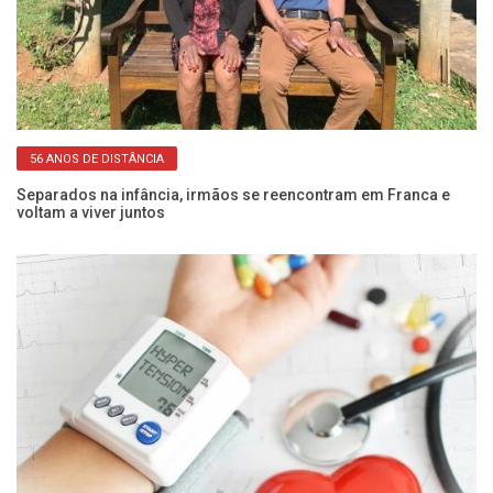
56 ANOS DE DISTÂNCIA
 e
Separados na infância, irmãos se reencontram em Franca e
Pe
voltam a viver juntos
SP