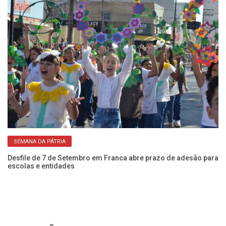
SEMANA DA PÁTRIA
NIS
Desfile de 7 de Setembro em Franca abre prazo de adesão para
Es
escolas e entidades
ze