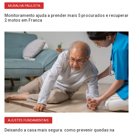
MURALHA PAULISTA
Monitoramento ajuda a prender mais 5 procurados e recuperar
Mu
2 motos em Franca
di
AJUSTES FUNDAMENTAIS
Deixando a casa mais segura: como prevenir quedas na
Me