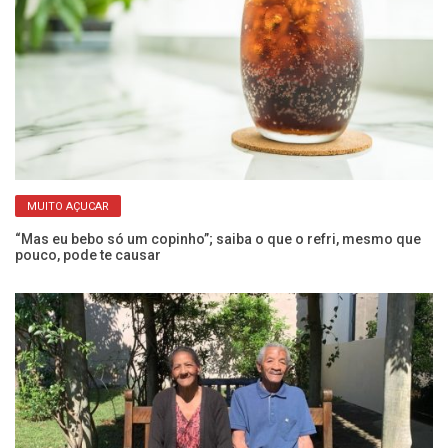
MUITO AÇUCAR
“Mas eu bebo só um copinho”; saiba o que o refri, mesmo que
Ex
pouco, pode te causar
a