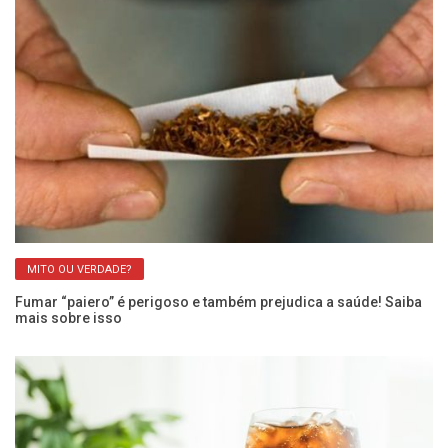
MITO OU VERDADE?
Fumar “paiero” é perigoso e também prejudica a saúde! Saiba
Ar
mais sobre isso
Ca