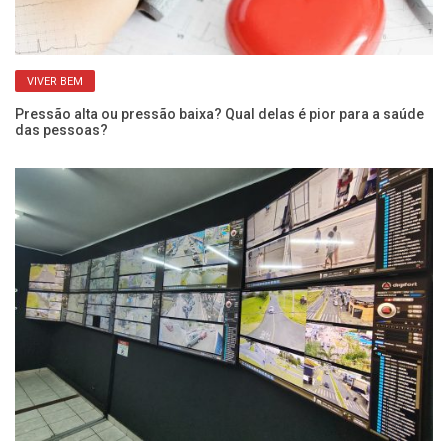
VIVER BEM
Pressão alta ou pressão baixa? Qual delas é pior para a saúde
Qu
das pessoas?
po