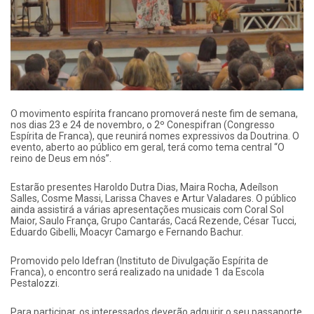
O movimento espírita francano promoverá neste fim de semana,
nos dias 23 e 24 de novembro, o 2º Conespifran (Congresso
Espírita de Franca), que reunirá nomes expressivos da Doutrina. O
evento, aberto ao público em geral, terá como tema central “O
reino de Deus em nós”.
Estarão presentes Haroldo Dutra Dias, Maira Rocha, Adeílson
Salles, Cosme Massi, Larissa Chaves e Artur Valadares. O público
ainda assistirá a várias apresentações musicais com Coral Sol
Maior, Saulo França, Grupo Cantarás, Cacá Rezende, César Tucci,
Eduardo Gibelli, Moacyr Camargo e Fernando Bachur.
Promovido pelo Idefran (Instituto de Divulgação Espírita de
Franca), o encontro será realizado na unidade 1 da Escola
Pestalozzi.
Para participar, os interessados deverão adquirir o seu passaporte