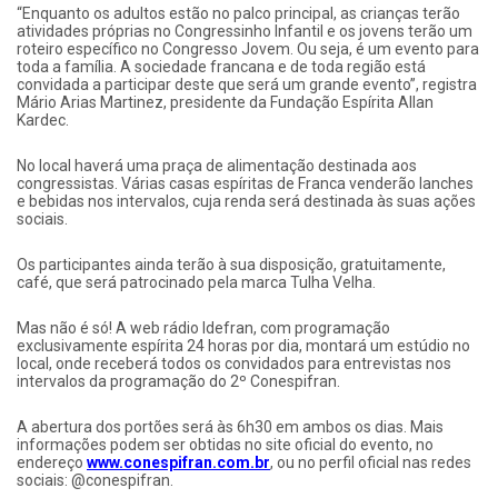
“Enquanto os adultos estão no palco principal, as crianças terão
atividades próprias no Congressinho Infantil e os jovens terão um
roteiro específico no Congresso Jovem. Ou seja, é um evento para
toda a família. A sociedade francana e de toda região está
convidada a participar deste que será um grande evento”, registra
Mário Arias Martinez, presidente da Fundação Espírita Allan
Kardec.
No local haverá uma praça de alimentação destinada aos
congressistas. Várias casas espíritas de Franca venderão lanches
e bebidas nos intervalos, cuja renda será destinada às suas ações
sociais.
Os participantes ainda terão à sua disposição, gratuitamente,
café, que será patrocinado pela marca Tulha Velha.
Mas não é só! A web rádio Idefran, com programação
exclusivamente espírita 24 horas por dia, montará um estúdio no
local, onde receberá todos os convidados para entrevistas nos
intervalos da programação do 2º Conespifran.
A abertura dos portões será às 6h30 em ambos os dias. Mais
informações podem ser obtidas no site oficial do evento, no
endereço
www.conespifran.com.br
, ou no perfil oficial nas redes
sociais: @conespifran.