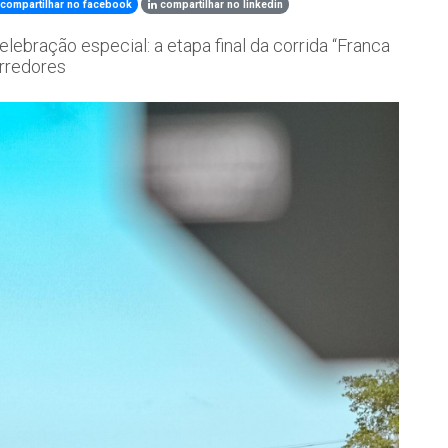
compartilhar no facebook
compartilhar no linkedin
lebração especial: a etapa final da corrida “Franca
rredores