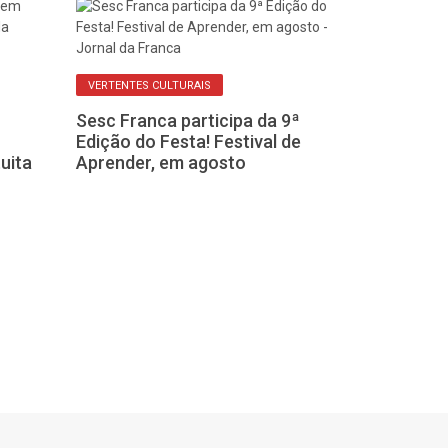
VERTENTES CULTURAIS
Sesc Franca participa da 9ª
Edição do Festa! Festival de
CORRENTEZA
uita
Aprender, em agosto
Espetáculo gr
vertical tran
do Sesc Franc