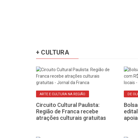
+ CULTURA
E ROCKET LEAGUE
ARTE E CULTURA NA REGIÃO
DE OL
ões para a 3ª
Circuito Cultural Paulista:
Bolsa
s Franca
Região de Franca recebe
edita
 de agosto
atrações culturais gratuitas
apoia