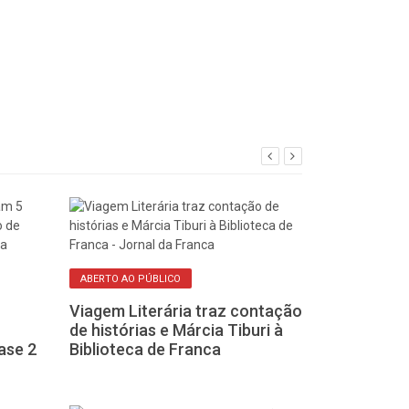
ABERTO AO PÚBLICO
CULTURA POPULAR
Viagem Literária traz contação
Márcia Tiburi 
de histórias e Márcia Tiburi à
Ribeirão Corr
ase 2
Biblioteca de Franca
Viagem Literá