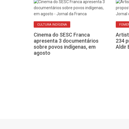
CULTURA INDÍGENA
FOMEN
Cinema do SESC Franca
Artis
apresenta 3 documentários
234 p
sobre povos indígenas, em
Aldir
agosto
idades e
ageadas pela
na de Letras