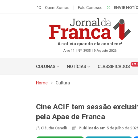
°C
Quem Somos
Fale Conosco
ENVIE NOTÍC
A notícia quando ela acontece!
Ano 11 | Nº 3935 | 9 Agosto 2026
EM 
COLUNAS
NOTÍCIAS
CLASSIFICADOS
Home
Cultura
Cine ACIF tem sessão exclus
pela Apae de Franca
Cláudia Canelli
Publicado em
5 de julho de 202