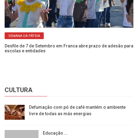
SEMANA DA PÁTRIA
NIS
Desfile de 7 de Setembro em Franca abre prazo de adesão para
Es
escolas e entidades
ze
CULTURA
Defumação com pó de café mantém o ambiente
livre de todas as más energias
Educação …