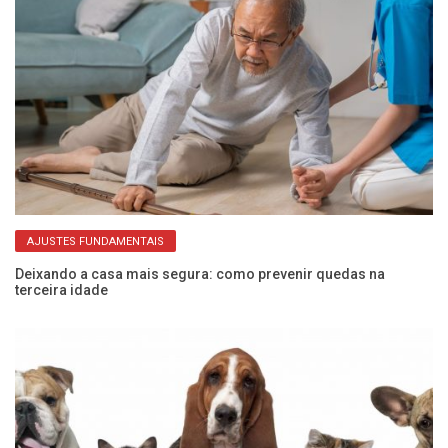
AJUSTES FUNDAMENTAIS
Deixando a casa mais segura: como prevenir quedas na
Me
terceira idade
de