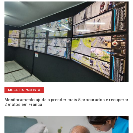
MURALHA PAULISTA
Monitoramento ajuda a prender mais 5 procurados e recuperar
Mu
2 motos em Franca
di