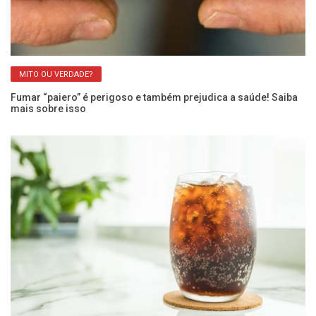
MITO OU VERDADE?
Fumar “paiero” é perigoso e também prejudica a saúde! Saiba
Ar
mais sobre isso
Ca