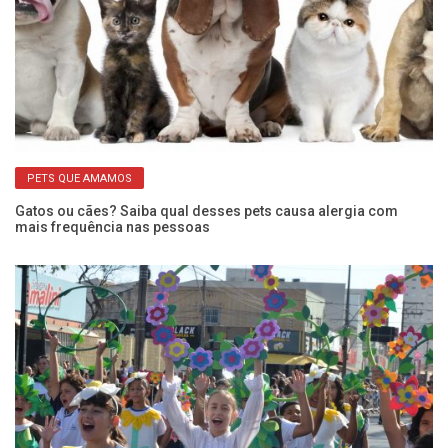
PETS QUE AMAMOS
Gatos ou cães? Saiba qual desses pets causa alergia com
Ap
mais frequência nas pessoas
ca