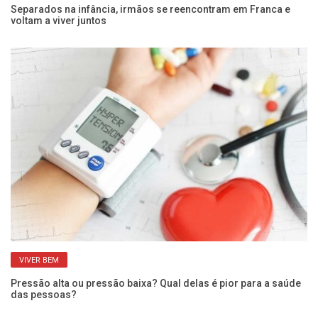
 e
Separados na infância, irmãos se reencontram em Franca e
Pe
voltam a viver juntos
SP
VIVER BEM
Pressão alta ou pressão baixa? Qual delas é pior para a saúde
Qu
das pessoas?
po