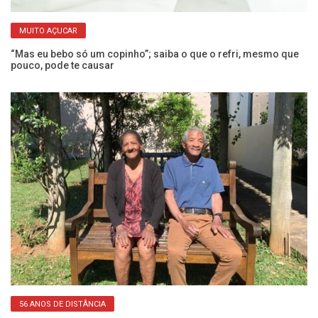
MUITO AÇUCAR
“Mas eu bebo só um copinho”; saiba o que o refri, mesmo que
Ex
pouco, pode te causar
a
56 ANOS DE DISTÂNCIA