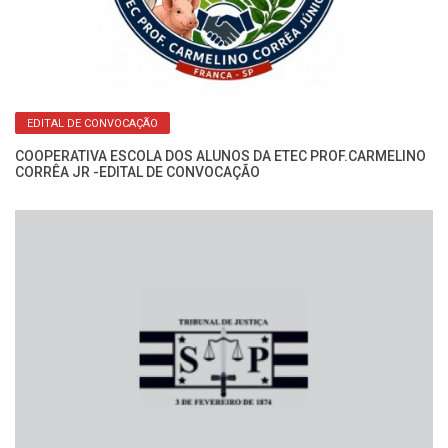
o:
Fo
Mi
EDITAL DE CONVOCAÇÃO
COOPERATIVA ESCOLA DOS ALUNOS DA ETEC PROF.CARMELINO
CORRÊA JR -EDITAL DE CONVOCAÇÃO
o:
Fo
Mi