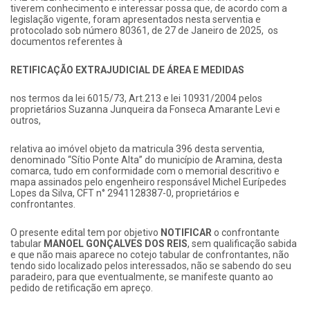
tiverem conhecimento e interessar possa que, de acordo com a
legislação vigente, foram apresentados nesta serventia e
protocolado sob número 80361, de 27 de Janeiro de 2025, os
documentos referentes à
RETIFICAÇÃO EXTRAJUDICIAL DE ÁREA E MEDIDAS
nos termos da lei 6015/73, Art.213 e lei 10931/2004 pelos
proprietários Suzanna Junqueira da Fonseca Amarante Levi e
outros,
relativa ao imóvel objeto da matricula 396 desta serventia,
denominado “Sítio Ponte Alta” do município de Aramina, desta
comarca, tudo em conformidade com o memorial descritivo e
mapa assinados pelo engenheiro responsável Michel Eurípedes
Lopes da Silva, CFT n° 2941128387-0, proprietários e
confrontantes.
O presente edital tem por objetivo
NOTIFICAR
o confrontante
tabular
MANOEL GONÇALVES DOS REIS
, sem qualificação sabida
e que não mais aparece no cotejo tabular de confrontantes, não
tendo sido localizado pelos interessados, não se sabendo do seu
paradeiro, para que eventualmente, se manifeste quanto ao
pedido de retificação em apreço.