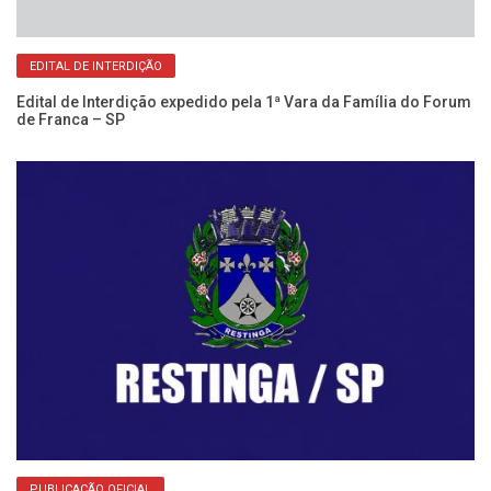
EDITAL DE INTERDIÇÃO
Edital de Interdição expedido pela 1ª Vara da Família do Forum
de Franca – SP
Re
No
PUBLICAÇÃO OFICIAL