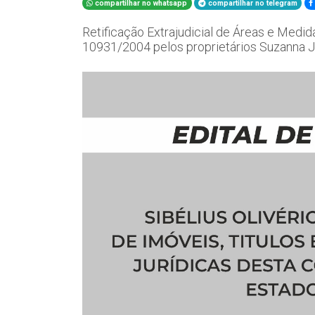
compartilhar no whatsapp
compartilhar no telegram
Retificação Extrajudicial de Áreas e Medida
10931/2004 pelos proprietários Suzanna J