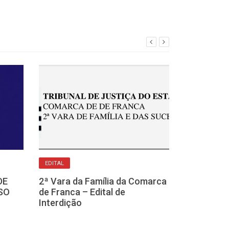
EDITAL DE CITAÇÃO
Forum da Com
EDITAL
– Edital de Ci
Requerido: Mi
DE
2ª Vara da Família da Comarca
Menezes
SO
de Franca – Edital de
Interdição