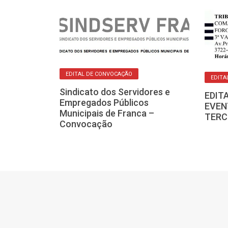
EDITAL DE CONVOCAÇÃO
EDITA
Sindicato dos Servidores e
EDIT
Empregados Públicos
EVEN
stro de
Municipais de Franca –
TERC
apava-SP –
Convocação
ação