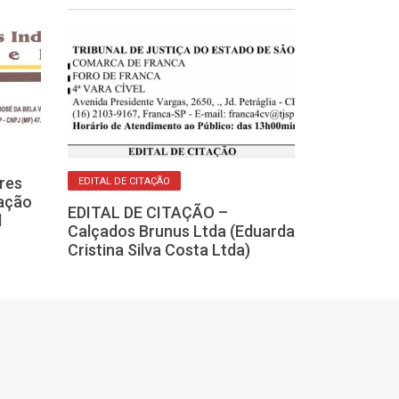
EDITAL
res
EDITAL DE CITAÇÃO
Registro de I
tação
EDITAL DE CITAÇÃO –
de Igarapava-S
l
Calçados Brunus Ltda (Eduarda
Notificação d
Cristina Silva Costa Ltda)