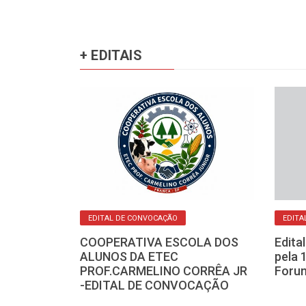
+ EDITAIS
O
EDITAL DE CONVOCAÇÃO
EDITA
eis e Anexos
COOPERATIVA ESCOLA DOS
Edita
-Edital de
ALUNOS DA ETEC
pela 
Confrontantes
PROF.CARMELINO CORRÊA JR
Forum
-EDITAL DE CONVOCAÇÃO