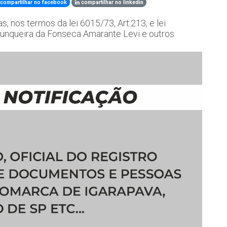
compartilhar no facebook
compartilhar no linkedin
s, nos termos da lei 6015/73, Art.213, e lei
unqueira da Fonseca Amarante Levi e outros