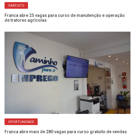
GRATUITO
Franca abre 25 vagas para curso de manutenção e operação
Ba
de tratores agrícolas
pa
OPORTUNIDADE
sai
Franca abre mais de 280 vagas para curso gratuito de vendas
Bo