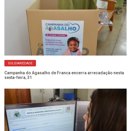
SOLIDARIEDADE
oas
Campanha do Agasalho de Franca encerra arrecadação nesta
Aç
sexta-feira, 31
e 