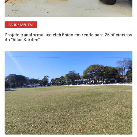
SAÚDE MENTAL
Projeto transforma lixo eletrônico em renda para 25 oficineiros
SE
do “Allan Kardec”
be