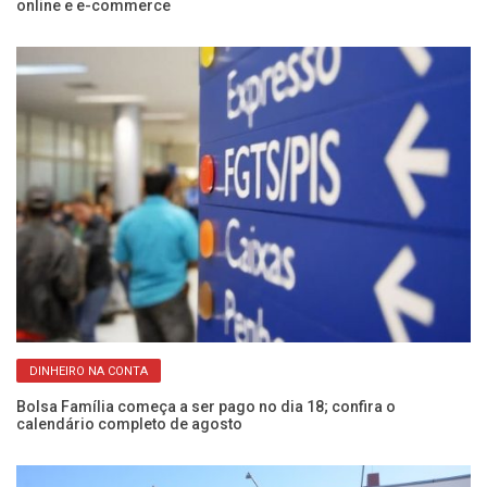
online e e-commerce
pa
DINHEIRO NA CONTA
s
Bolsa Família começa a ser pago no dia 18; confira o
C
calendário completo de agosto
at