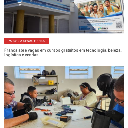
PARCERIA SENAC E SENAI
ra
Franca abre vagas em cursos gratuitos em tecnologia, beleza,
Fr
logística e vendas
ap