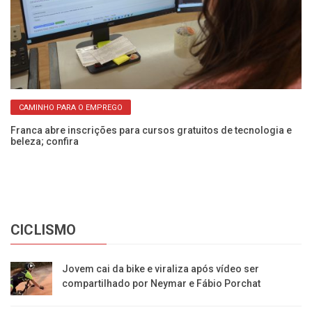
CAMINHO PARA O EMPREGO
Franca abre inscrições para cursos gratuitos de tecnologia e
Fr
beleza; confira
co
CICLISMO
Jovem cai da bike e viraliza após vídeo ser
compartilhado por Neymar e Fábio Porchat