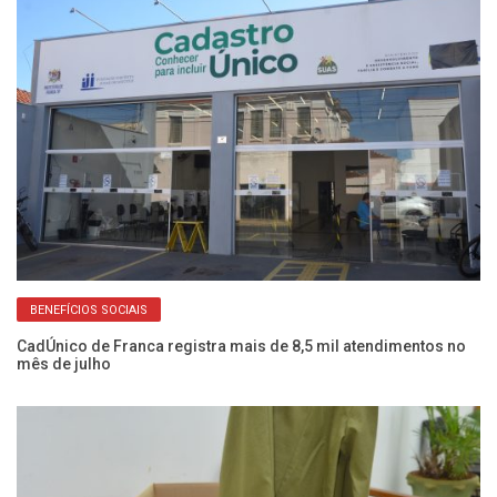
BENEFÍCIOS SOCIAIS
o
CadÚnico de Franca registra mais de 8,5 mil atendimentos no
Fr
mês de julho
do