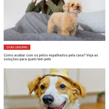
DICAS CASEIRAS
,
Como acabar com os pelos espalhados pela casa? Veja as
Ca
soluções para quem tem pets
g