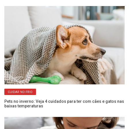
CUIDAR NO FRIO
Pets no inverno: Veja 4 cuidados para ter com cães e gatos nas
Co
baixas temperaturas
an