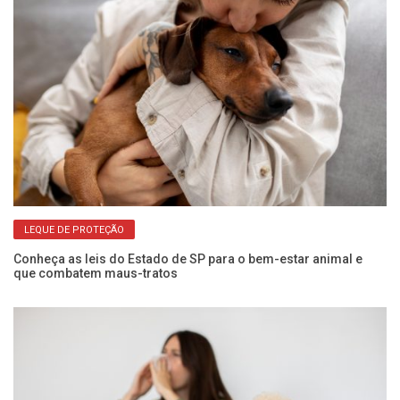
LEQUE DE PROTEÇÃO
Conheça as leis do Estado de SP para o bem-estar animal e
El
que combatem maus-tratos
do