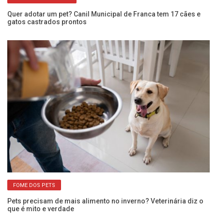
Quer adotar um pet? Canil Municipal de Franca tem 17 cães e
An
gatos castrados prontos
de
FOME DOS PETS
o
Pets precisam de mais alimento no inverno? Veterinária diz o
Cã
que é mito e verdade
ci