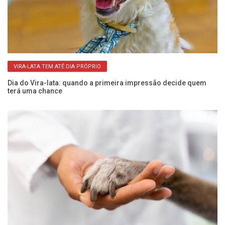
VIRA-LATA TEM ATÉ DIA PRÓPRIO
Dia do Vira-lata: quando a primeira impressão decide quem
Al
terá uma chance
n