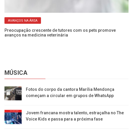
AVANÇOS NA ÁREA
o
Preocupação crescente de tutores com os pets promove
Un
avanços na medicina veterinária
em
MÚSICA
Fotos do corpo da cantora Marília Mendonça
começam a circular em grupos de WhatsApp
Jovem francana mostra talento, estraçalha no The
Voice Kids e passa para a próxima fase