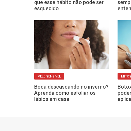
r da pele da
que esse hábito não pode ser
sempr
esquecido
enten
PELE SENSÍVEL
MITOS
 aparência dos
Boca descascando no inverno?
Botox
eno virou
Aprenda como esfoliar os
podem
nto!
lábios em casa
aplic