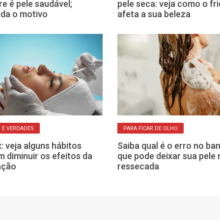
e é pele saudável;
pele seca: veja como o fri
da o motivo
afeta a sua beleza
 E VERDADES
PARA FICAR DE OLHO
: veja alguns hábitos
Saiba qual é o erro no ba
 diminuir os efeitos da
que pode deixar sua pele 
ação
ressecada