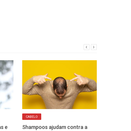
CABELO
CUIDADOS ESSENCI
as e
Shampoos ajudam contra a
Fungos e bacté