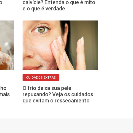
o
calvície? Entenda o que é mito
riscos que um
e o que é verdade
cuidada pode 
CUIDADOS EXTRAS
NÃO DESCUIDE!
nho
O frio deixa sua pele
Cuidados com a
mais
repuxando? Veja os cuidados
veja erro com
que evitam o ressecamento
como evitar