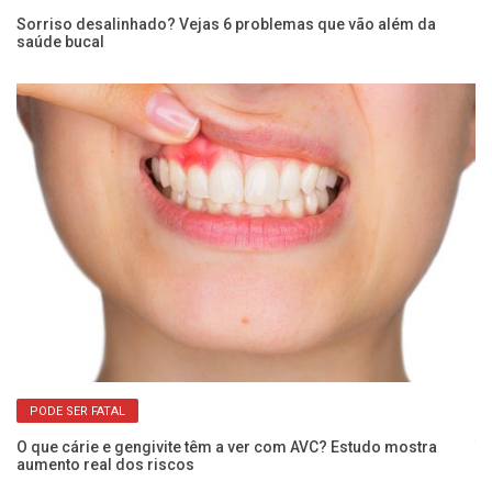
Sorriso desalinhado? Vejas 6 problemas que vão além da
So
saúde bucal
cl
PODE SER FATAL
;
O que cárie e gengivite têm a ver com AVC? Estudo mostra
Tr
aumento real dos riscos
en