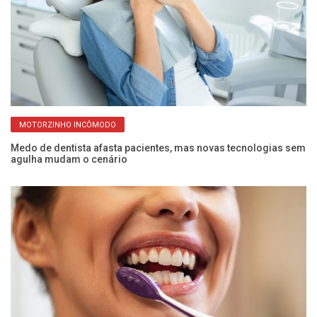
MOTORZINHO INCÔMODO
Medo de dentista afasta pacientes, mas novas tecnologias sem
Pr
agulha mudam o cenário
co