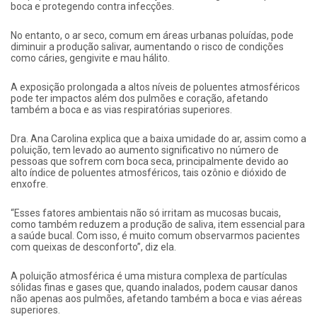
boca e protegendo contra infecções.
No entanto, o ar seco, comum em áreas urbanas poluídas, pode
diminuir a produção salivar, aumentando o risco de condições
como cáries, gengivite e mau hálito.
A exposição prolongada a altos níveis de poluentes atmosféricos
pode ter impactos além dos pulmões e coração, afetando
também a boca e as vias respiratórias superiores.
Dra. Ana Carolina explica que a baixa umidade do ar, assim como a
poluição, tem levado ao aumento significativo no número de
pessoas que sofrem com boca seca, principalmente devido ao
alto índice de poluentes atmosféricos, tais ozônio e dióxido de
enxofre.
“Esses fatores ambientais não só irritam as mucosas bucais,
como também reduzem a produção de saliva, item essencial para
a saúde bucal. Com isso, é muito comum observarmos pacientes
com queixas de desconforto”, diz ela.
A poluição atmosférica é uma mistura complexa de partículas
sólidas finas e gases que, quando inalados, podem causar danos
não apenas aos pulmões, afetando também a boca e vias aéreas
superiores.