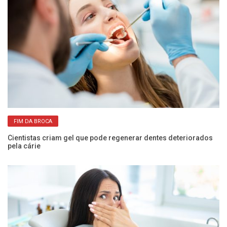
FIM DA BROCA
s à
Cientistas criam gel que pode regenerar dentes deteriorados
Ch
pela cárie
sa