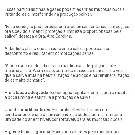
Essas partículas finas e gases podem aderir às mucosas bucais,
irritando-as e interferindo na produção salivar.
“Essa condição pode predispor a problemas dentários e infecções
orais devido à menor proteção e limpeza proporcionadas pela
saliva”, destaca a Dra. Ana Carolina.
A dentista alerta que a insuficiência salivar pode causar
desconforto e resultar em complicações sérias.
“A boca seca pode dificultar a mastigação, deglutição e até
mesmo a fala. Além disso, aumenta o risco de cáries, uma vez
que a saliva atua na neutralização de ácidos e na remineralização
do esmalte dentário”.
Hidratação adequada:
Beber água regularmente ajuda a manter
a boca úmida e estimula a produção de saliva.
Uso de umidificadores:
Em ambientes fechados com ar-
condicionado, o uso de umidificadores pode ajudar a manter a
umidade do ar em níveis confortáveis para as mucosas bucais.
Higiene bucal rigorosa:
Escovar os dentes pelo menos duas