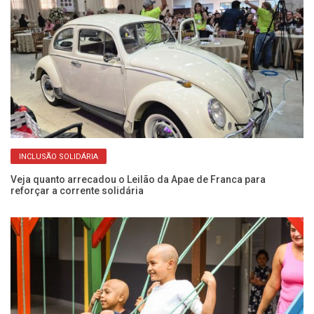
INCLUSÃO SOLIDÁRIA
Veja quanto arrecadou o Leilão da Apae de Franca para
Fo
reforçar a corrente solidária
da