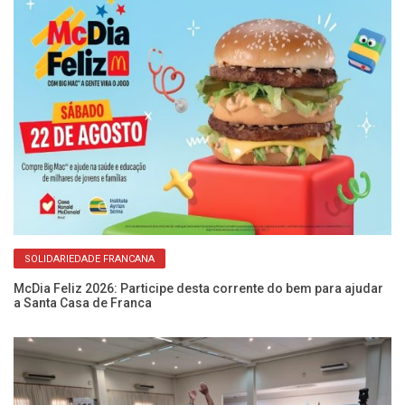
SOLIDARIEDADE FRANCANA
McDia Feliz 2026: Participe desta corrente do bem para ajudar
Fe
a Santa Casa de Franca
so