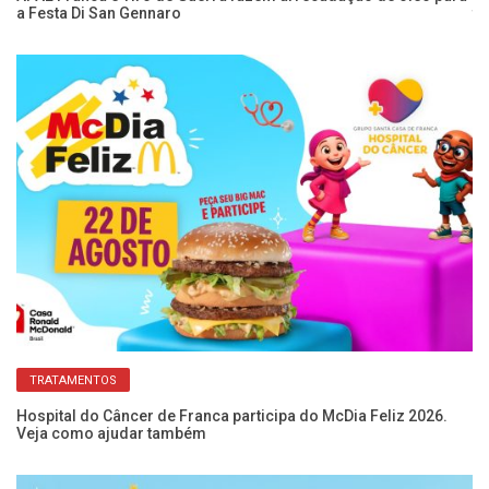
a Festa Di San Gennaro
tr
TRATAMENTOS
Hospital do Câncer de Franca participa do McDia Feliz 2026.
Fe
Veja como ajudar também
sa