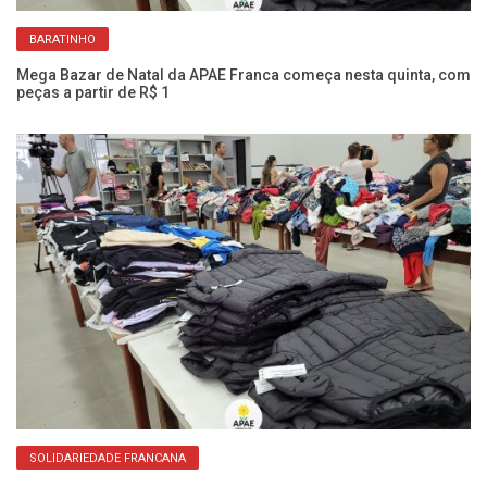
BARATINHO
Mega Bazar de Natal da APAE Franca começa nesta quinta, com
O 
peças a partir de R$ 1
ag
SOLIDARIEDADE FRANCANA