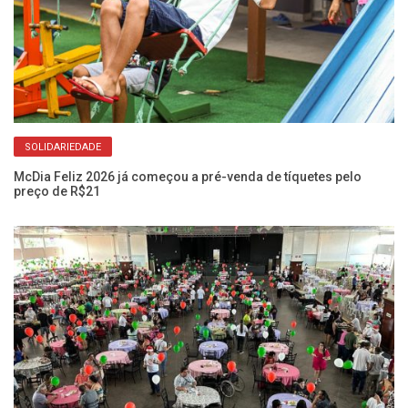
SOLIDARIEDADE
McDia Feliz 2026 já começou a pré-venda de tíquetes pelo
AP
preço de R$21
no