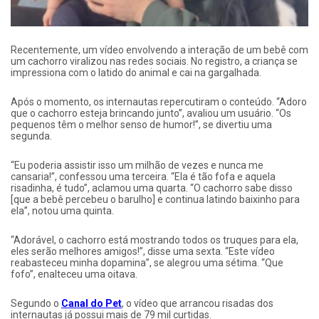
Recentemente, um vídeo envolvendo a interação de um bebê com
um cachorro viralizou nas redes sociais. No registro, a criança se
impressiona com o latido do animal e cai na gargalhada.
Após o momento, os internautas repercutiram o conteúdo. “Adoro
que o cachorro esteja brincando junto”, avaliou um usuário. “Os
pequenos têm o melhor senso de humor!”, se divertiu uma
segunda.
“Eu poderia assistir isso um milhão de vezes e nunca me
cansaria!”, confessou uma terceira. “Ela é tão fofa e aquela
risadinha, é tudo”, aclamou uma quarta. “O cachorro sabe disso
[que a bebê percebeu o barulho] e continua latindo baixinho para
ela”, notou uma quinta.
“Adorável, o cachorro está mostrando todos os truques para ela,
eles serão melhores amigos!”, disse uma sexta. “Este vídeo
reabasteceu minha dopamina”, se alegrou uma sétima. “Que
fofo”, enalteceu uma oitava.
Segundo o
Canal do Pet
, o vídeo que arrancou risadas dos
internautas já possui mais de 79 mil curtidas.