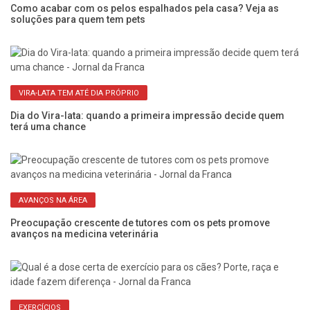
,
Como acabar com os pelos espalhados pela casa? Veja as
Ca
soluções para quem tem pets
g
VIRA-LATA TEM ATÉ DIA PRÓPRIO
Dia do Vira-lata: quando a primeira impressão decide quem
Al
terá uma chance
n
AVANÇOS NA ÁREA
o
Preocupação crescente de tutores com os pets promove
Un
avanços na medicina veterinária
em
EXERCÍCIOS