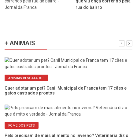
que viu onça correndo pela
rua do bairro
+ ANIMAIS
ANIMAIS RESGATADOS
Quer adotar um pet? Canil Municipal de Franca tem 17 cães e
An
gatos castrados prontos
de
FOME DOS PETS
o
Pets precisam de mais alimento no inverno? Veterinária diz o
Cã