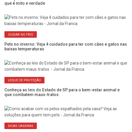
que é mito e verdade
ci
CUIDAR NO FRIO
Pets no inverno: Veja 4 cuidados para ter com cães e gatos nas
Co
baixas temperaturas
an
LEQUE DE PROTEÇÃO
Conheça as leis do Estado de SP para o bem-estar animal e
El
que combatem maus-tratos
do
DICAS CASEIRAS