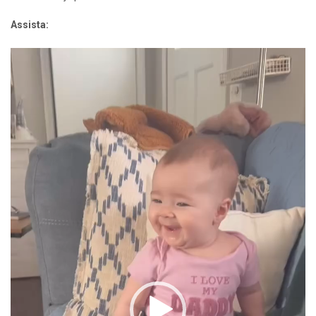
Assista:
Tocador
de
vídeo