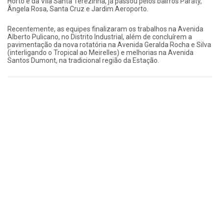
Horto e da Vila Santa Terezinha, já passou pelos bairros Paraty,
Ângela Rosa, Santa Cruz e Jardim Aeroporto.
Recentemente, as equipes finalizaram os trabalhos na Avenida
Alberto Pulicano, no Distrito Industrial, além de concluírem a
pavimentação da nova rotatória na Avenida Geralda Rocha e Silva
(interligando o Tropical ao Meirelles) e melhorias na Avenida
Santos Dumont, na tradicional região da Estação.