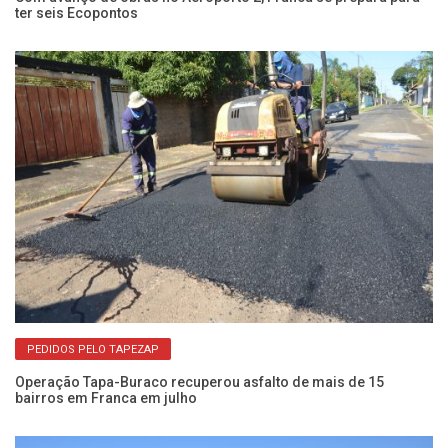
ter seis Ecopontos
pa
PEDIDOS PELO TAPEZAP
Operação Tapa-Buraco recuperou asfalto de mais de 15
Sa
bairros em Franca em julho
bu