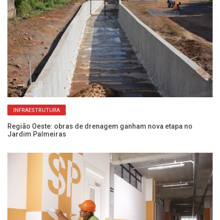
INFRAESTRUTURA
e
Região Oeste: obras de drenagem ganham nova etapa no
Ob
Jardim Palmeiras
co