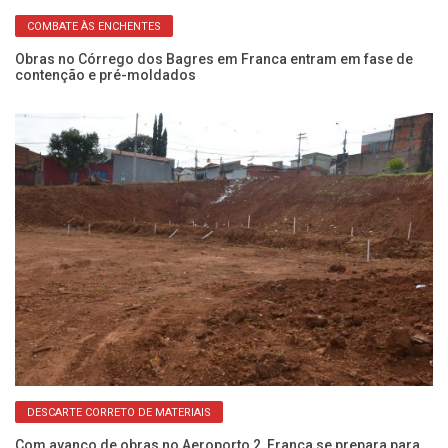
COMBATE ÀS ENCHENTES
o
Obras no Córrego dos Bagres em Franca entram em fase de
Ob
contenção e pré-moldados
em
DESCARTE CORRETO DE MATERIAIS
Com avanço de obras no Aeroporto 2, Franca se prepara para
Dr