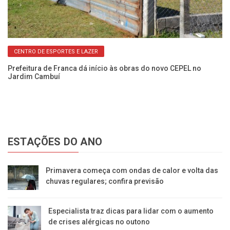
CENTRO DE ESPORTES E LAZER
ra
Prefeitura de Franca dá início às obras do novo CEPEL no
Ob
Jardim Cambuí
ex
ESTAÇÕES DO ANO
Primavera começa com ondas de calor e volta das
chuvas regulares; confira previsão
Especialista traz dicas para lidar com o aumento
de crises alérgicas no outono