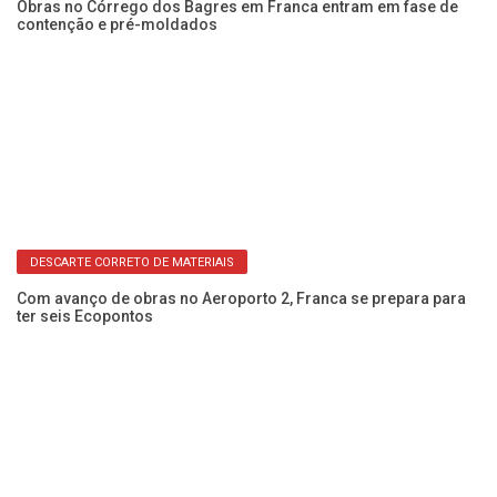
COMBATE ÀS ENCHENTES
o
Obras no Córrego dos Bagres em Franca entram em fase de
Ob
contenção e pré-moldados
em
DESCARTE CORRETO DE MATERIAIS
Com avanço de obras no Aeroporto 2, Franca se prepara para
ter seis Ecopontos