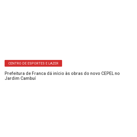
OBRAS
85 prédios escolares de Franca e região recebem melhorias
ao custo de R$ 156 milhões
e
Ob
CENTRO DE ESPORTES E LAZER
co
Prefeitura de Franca dá início às obras do novo CEPEL no
Jardim Cambuí