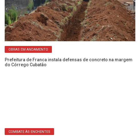
OBRAS EM ANDAMENTO
to
Prefeitura de Franca instala defensas de concreto na margem
Pr
do Córrego Cubatão
3 