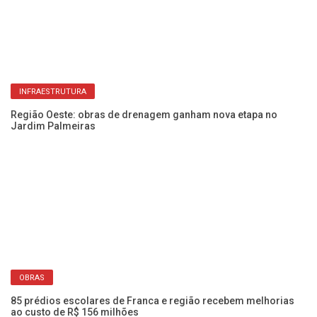
Sa
bu
Obra de R$ 20 milhões vai oferecer consultas médicas de alta
complexidade em Franca
INFRAESTRUTURA
Região Oeste: obras de drenagem ganham nova etapa no
Jardim Palmeiras
Ob
a