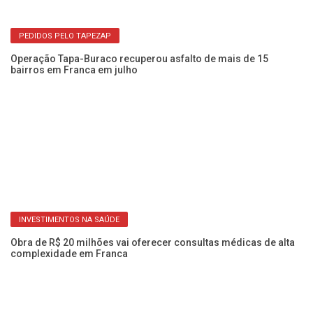
Dr
pa
PEDIDOS PELO TAPEZAP
Operação Tapa-Buraco recuperou asfalto de mais de 15
bairros em Franca em julho
INVESTIMENTOS NA SAÚDE