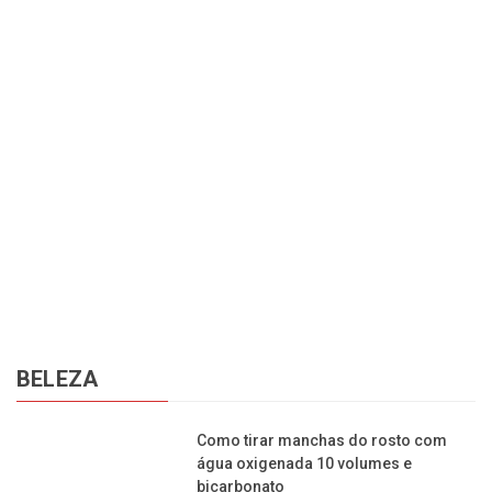
ra
Ob
ex
BELEZA
Como tirar manchas do rosto com
água oxigenada 10 volumes e
bicarbonato