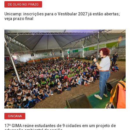
DE OLHO NO PRAZO
Unicamp: inscrições para o Vestibular 2027 já estão abertas;
Em
veja prazo final
es
GINCANA
o
17ª GIMA reúne estudantes de 9 cidades em um projeto de
En