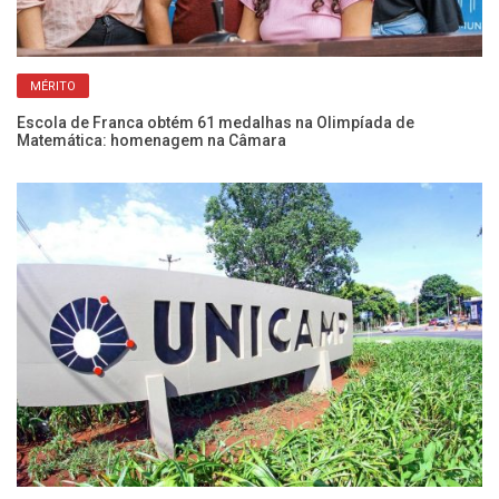
MÉRITO
Escola de Franca obtém 61 medalhas na Olimpíada de
Bo
Matemática: homenagem na Câmara
pa