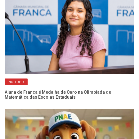
NO TOPO
Aluna de Franca é Medalha de Ouro na Olimpíada de
Es
Matemática das Escolas Estaduais
in