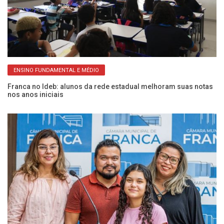
ENSINO FUNDAMENTAL E MÉDIO
Franca no Ideb: alunos da rede estadual melhoram suas notas
10
nos anos iniciais
ga