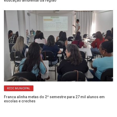
educação ambiental da região
pl
REDE MUNICIPAL
Franca alinha metas do 2º semestre para 27 mil alunos em
85
escolas e creches
ao