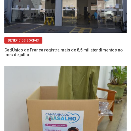
BENEFÍCIOS SOCIAIS
o
CadÚnico de Franca registra mais de 8,5 mil atendimentos no
Fr
mês de julho
do