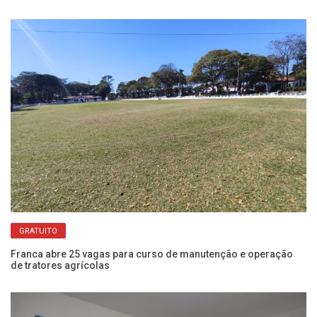
GRATUITO
Franca abre 25 vagas para curso de manutenção e operação
Ba
de tratores agrícolas
pa