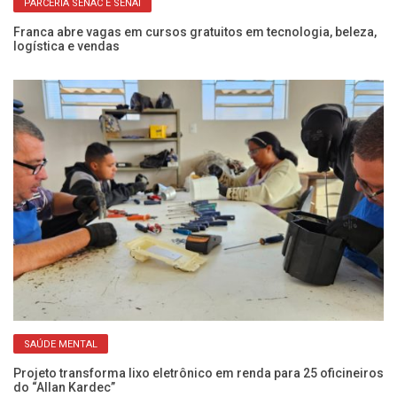
PARCERIA SENAC E SENAI
ra
Franca abre vagas em cursos gratuitos em tecnologia, beleza,
Fr
logística e vendas
ap
SAÚDE MENTAL
Projeto transforma lixo eletrônico em renda para 25 oficineiros
SE
do “Allan Kardec”
be