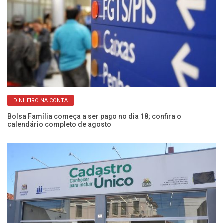
DINHEIRO NA CONTA
s
Bolsa Família começa a ser pago no dia 18; confira o
C
calendário completo de agosto
at