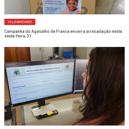
SOLIDARIEDADE
oas
Campanha do Agasalho de Franca encerra arrecadação nesta
Aç
sexta-feira, 31
e 