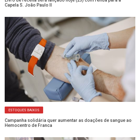
Capela S. João Paulo II
al
ESTOQUES BAIXOS
Campanha solidária quer aumentar as doações de sangue ao
Al
Hemocentro de Franca
ce