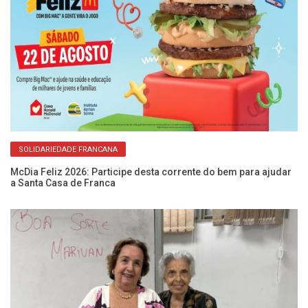
SOLIDARIEDADE FRANCANA
McDia Feliz 2026: Participe desta corrente do bem para ajudar
Po
a Santa Casa de Franca
es