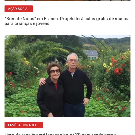
AÇÃO SOCIAL
ar
“Bom de Notas” em Franca: Projeto terá aulas grátis de música
Jo
para crianças e jovens
um
FAMÍLIA DONADELLI
Livro de receita será lançado hoje (23) com renda para a
Ve