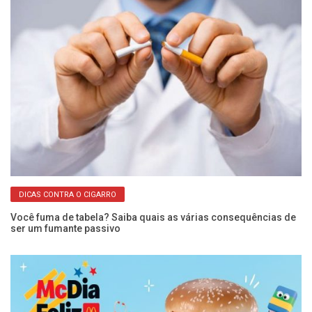
DICAS CONTRA O CIGARRO
Você fuma de tabela? Saiba quais as várias consequências de
Nu
ser um fumante passivo
br