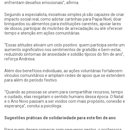
enfrentam desafios emocionais”, afirma.
Segundo a especialista, iniciativas simples já são capazes de criar
impacto social real, como adotar cartinhas para Papai Noel, doar
brinquedos ou alimentos para instituições carentes, apoiar lares
de idosos, participar de mutirões de arrecadação ou até oferecer
tempo e atenção em ações comunitárias.
“Essas atitudes ativam um ciclo positivo: quem participa sente um
aumento significativo nos sentimentos de gratidão e bem-estar,
reduzindo sintomas de ansiedade e solidão típicos do fim de ano”,
reforça Andresa.
Além dos benefícios individuais, as ações voluntárias fortalecem
vínculos comunitários e ampliam redes de apoio que se estendem
para além do período festivo.
“Quando as pessoas se unem para compartilhar recursos, tempo
e cuidado, elas resgatam o sentido humano dessa época. O Natal
e o Ano Novo passam a ser vividos com mais propósito, conexão e
esperança”, conclui a psicóloga.
Sugestões práticas de solidariedade para este fim de ano
Para quem deseja começar com pequenos gestos, o professora